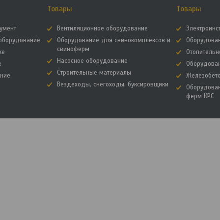
Товары
Товары
румент
Вентиляционное оборудование
Электроинс
зоборудование
Оборудование для свинокомплексов и
Оборудова
свиноферм
ке
Отопительн
Насосное оборудование
е
Оборудова
Строительные материалы
ание
Железобет
Вездеходы, снегоходы, буксировщики
Оборудова
ферм КРС