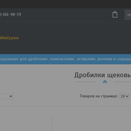
9) 616-98-59
йБиГрупп»
рудование для дробления , измельчения , истирания, деления и сокра
Дробилки щеков