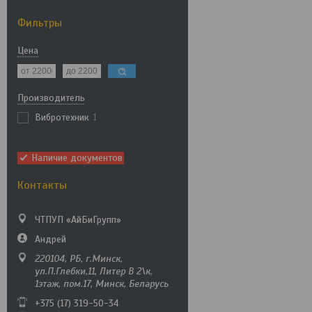
Фильтры
Цена
Производитель
Вибротехник
1
Наличие документов
Контакты
ЧТПУП «АйБиГрупп»
Андрей
220104, РБ, г.Минск,
ул.П.Глебки,11, Литер В 2\к,
1этаж, пом.17, Минск, Беларусь
+375 (17) 319-50-34