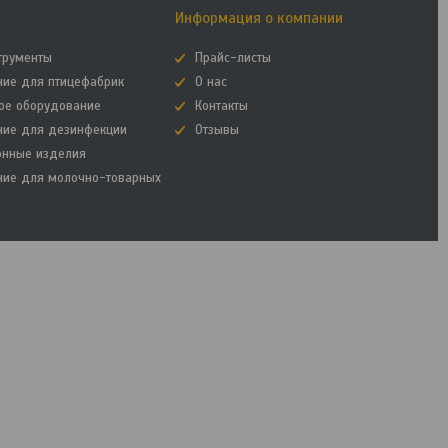
Информация о компании
трументы
Прайс-листы
ние для птицефабрик
О нас
ое оборудование
Контакты
ние для дезинфекции
Отзывы
онные изделия
ние для молочно-товарных