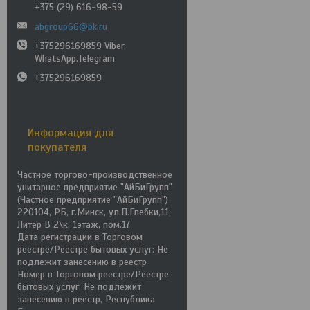
+375 (29) 616-98-59
abgroup66@bk.ru
+375296169859 Viber.
WhatsApp.Telegram
+375296169859
Информация для
покупателя
Частное торгово-производственное
унитарное предприятие "АйБиГрупп"
(Частное предприятие "АйБиГрупп")
220104, РБ, г.Минск, ул.П.Глебки,11,
Литер В 2\к, 1этаж, пом.17
Дата регистрации в Торговом
реестре/Реестре бытовых услуг: Не
подлежит занесению в реестр
Номер в Торговом реестре/Реестре
бытовых услуг: Не подлежит
занесению в реестр, Республика