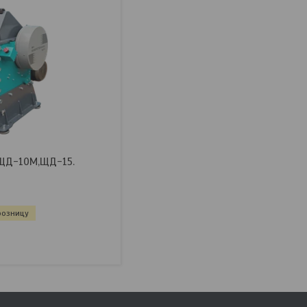
ЩД-10М,ЩД-15.
розницу