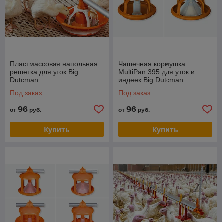
Пластмассовая напольная
Чашечная кормушка
решетка для уток Big
MultiPan 395 для уток и
Dutcman
индеек Big Dutcman
Под заказ
Под заказ
96
96
от
руб.
от
руб.
Купить
Купить