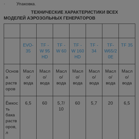
· Упаковка.
TEХНИЧЕСКИЕ ХАРАКТЕРИСТИКИ ВСЕХ
МОДЕЛЕЙ АЭРОЗОЛЬНЫХ ГЕНЕРАТОРОВ
EVO-
TF -
TF -
TF -
TF -
TF-
TF 35
35
W 95
W 60
W 160
34
W65/2
HD
HD
0E
Основ
Масл
Масл
Масл
Масл
Масл
Масл
Масл
а
о/
о/
о/
о/
о/
о/
о/
раств
вода
вода
вода
вода
вода
вода
вода
оров
Ёмкос
6,5
60
5,7/
60
5,7
20
6,5
ть
10
бака
раств
оров,
л