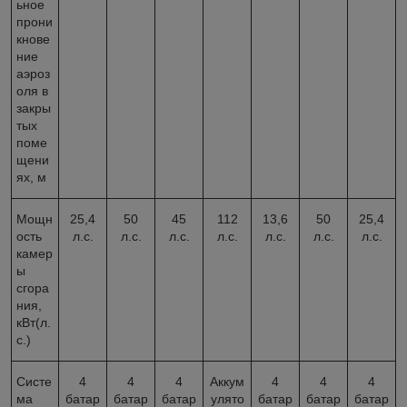
ьное
прони
кнове
ние
аэроз
оля в
закры
тых
поме
щени
ях, м
Мощн
25,4
50
45
112
13,6
50
25,4
ость
л.с.
л.с.
л.с.
л.с.
л.с.
л.с.
л.с.
камер
ы
сгора
ния,
кВт(л.
с.)
Систе
4
4
4
Аккум
4
4
4
ма
батар
батар
батар
улято
батар
батар
батар