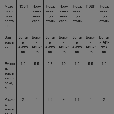
Мате
ПЭВП
Нерж
Нерж
Нерж
Нерж
ПЭВП
Нерж
риал
авею
авею
авею
авею
авею
бака
щая
щая
щая
щая
щая
раств
сталь
сталь
сталь
сталь
сталь
ора
Вид
Бензи
Бензи
Бензи
Бензи
Бензи
Бензи
Бензи
топли
н
н
н
н
н
н
н
АИ-
ва
АИ92/
АИ92/
АИ92/
АИ92/
АИ92/
АИ92/
92 /
95
95
95
95
95
95
95
Ёмкос
1,2
5,5
2,5
10
1,2
5,5
1,2
ть
топли
вного
бака,
л
Расхо
2
4
3,6
9
1,1
4
2
д
топли
ва, л/