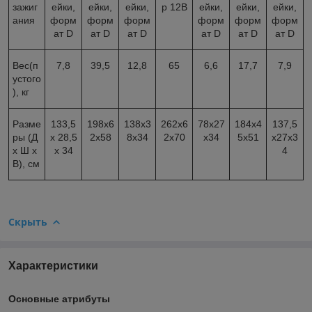
зажиг
ейки,
ейки,
ейки,
р 12В
ейки,
ейки,
ейки,
ания
форм
форм
форм
форм
форм
форм
ат D
ат D
ат D
ат D
ат D
ат D
Вес(п
7,8
39,5
12,8
65
6,6
17,7
7,9
устого
), кг
Разме
133,5
198х6
138х3
262х6
78х27
184х4
137,5
ры (Д
х 28,5
2х58
8х34
2х70
х34
5х51
х27х3
х Ш х
х 34
4
В), см
Скрыть
Характеристики
Основные атрибуты