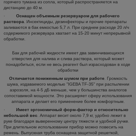
горячего тумана из сопла, который распространяется на
дистанцию до 40 м.
·
Оснащен объемным резервуаром для рабочего
раствора
. Инсектициды, дезинфекторы и прочие препараты
заливаются в бак емкостью 5,7 л. При среднем расходе 20 л/ч
содержимого резервуара хватает на 15-20 минут непрерывной
обработки.
Бак для рабочей жидкости имеет два завинчивающихся
отверстия для налива и слива раствора, который может
понадобиться, если не весь реагент был израсходован в ходе
обработки
Отличается пониженным шумом при работе
. Громкость
шума, издаваемого моделью "IGEBA TF-35" при распылении
аэрозоля, на 4-5 дБ меньше, чем у большинства аналогов
сопоставимой мощности. Это расширяет сферу использования
аппарата и делает его применение более комфортным.
·
Имеет эргономичный форм-фактор и относительно
небольшой вес
. Аппарат весит около 7,9 кг, удобно лежит в
руке благодаря выверенному центру тяжести и удобной ручке.
При длительном использовании прибор можно повесить на
ремень. Выпускная труба оснащена защитной решеткой,