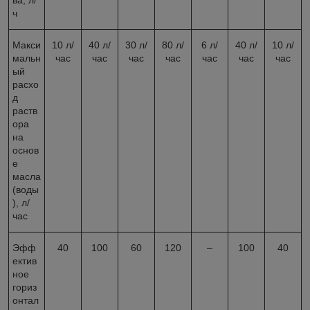
ч
Макси
10 л/
40 л/
30 л/
80 л/
6 л/
40 л/
10 л/
мальн
час
час
час
час
час
час
час
ый
расхо
д
раств
ора
на
основ
е
масла
(воды
), л/
час
Эфф
40
100
60
120
–
100
40
ектив
ное
гориз
онтал