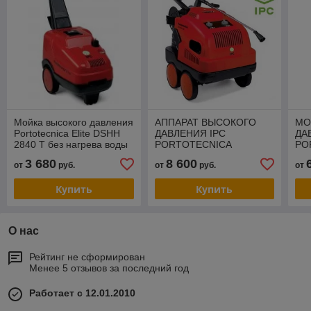
Мойка высокого давления
АППАРАТ ВЫСОКОГО
МО
Portotecnica Elite DSHH
ДАВЛЕНИЯ IPC
ДА
2840 T без нагрева воды
PORTOTECNICA
PO
UNIVERSE-H D1813P С
C2
3 680
8 600
от
руб.
от
руб.
от
ПОДОГРЕВОМ ВОДЫ
ПО
Купить
Купить
О нас
Рейтинг не сформирован
Менее 5 отзывов за последний год
Работает с 12.01.2010