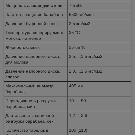
Мощность электродвигателя
7,5 кВт
Частота вращения барабана
6500 об/мин
Давление буферной воды
2.5 кгс/см2
Температура сепарируемого
35 °С
молока, не менее
Жирность сливок
35-65 %
Давление напорного диска,
2,5.....3,5 кгс/см2
для молока
Давление напорного диска,
2,0.....2,5 кгс/см2
сливок
Максимальный диаметр
405 мм
барабана,
Периодичность разгрузки
10......90
барабана, мин
Длительность частичной
1,2.....3,6
разгрузки барабана, сек
Количество тарелок в
109 (113)