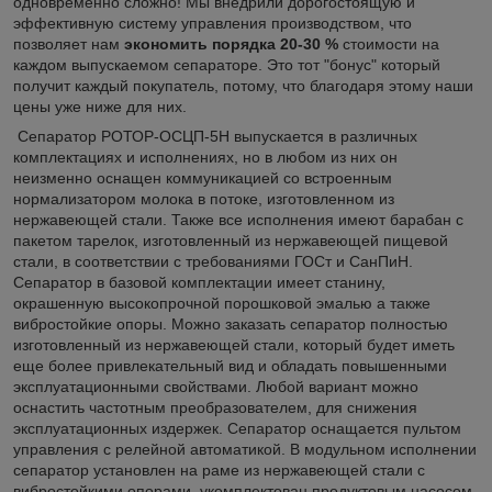
одновременно сложно! Мы внедрили дорогостоящую и
эффективную систему управления производством, что
позволяет нам
экономить порядка 20-30 %
стоимости на
каждом выпускаемом сепараторе. Это тот "бонус" который
получит каждый покупатель, потому, что благодаря этому наши
цены уже ниже для них.
Сепаратор РОТОР-ОСЦП-5Н выпускается в различных
комплектациях и исполнениях, но в любом из них он
неизменно оснащен коммуникацией со встроенным
нормализатором молока в потоке, изготовленном из
нержавеющей стали. Также все исполнения имеют барабан с
пакетом тарелок, изготовленный из нержавеющей пищевой
стали, в соответствии с требованиями ГОСт и СанПиН.
Сепаратор в базовой комплектации имеет станину,
окрашенную высокопрочной порошковой эмалью а также
вибростойкие опоры. Можно заказать сепаратор полностью
изготовленный из нержавеющей стали, который будет иметь
еще более привлекательный вид и обладать повышенными
эксплуатационными свойствами. Любой вариант можно
оснастить частотным преобразователем, для снижения
эксплуатационных издержек. Сепаратор оснащается пультом
управления с релейной автоматикой. В модульном исполнении
сепаратор установлен на раме из нержавеющей стали с
вибростойкими опорами, укомплектован продуктовым насосом,