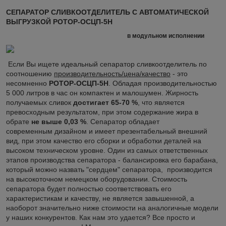
СЕПАРАТОР СЛИВКООТДЕЛИТЕЛЬ С АВТОМАТИЧЕСКОЙ
ВЫГРУЗКОЙ РОТОР-ОСЦП-5Н
в модульном исполнении
Если Вы ищете идеальный сепаратор сливкоотделитель по
соотношению
производительность/цена/качество
- это
несомненно
РОТОР-ОСЦП-5Н
. Обладая производительностью
5 000 литров в час он компактен и малошумен. Жирность
получаемых сливок
достигает 65-70 %
, что является
превосходным результатом, при этом содержание жира в
обрате
не выше 0,03 %
. Сепаратор обладает
современным дизайном и имеет презентабельный внешний
вид, при этом качество его сборки и обработки деталей на
высоком техническом уровне. Один из самых ответственных
этапов производства сепаратора - балансировка его барабана,
который можно назвать "сердцем" сепаратора, производится
на высокоточном немецком оборудовании. Стоимость
сепаратора будет полностью соответствовать его
характеристикам и качеству, не является завышенной, а
наоборот значительно ниже стоимости на аналогичные модели
у наших конкурентов. Как нам это удается? Все просто и