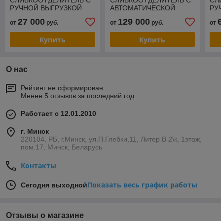
СЛИВКООТДЕЛИТЕЛЬ С
СЛИВКООТДЕЛИТЕЛЬ С
СЛ
РУЧНОЙ ВЫГРУЗКОЙ
АВТОМАТИЧЕСКОЙ
РУ
РОТОР-ОСРП-1Н
ВЫГРУЗКОЙ РОТОР-
РО
27 000
129 000
от
руб.
от
руб.
от
ОСЦП-3Н
Купить
Купить
О нас
Рейтинг не сформирован
Менее 5 отзывов за последний год
Работает с 12.01.2010
г. Минск
220104, РБ, г.Минск, ул.П.Глебки,11, Литер В 2\к, 1этаж,
пом.17, Минск, Беларусь
Контакты
Показать весь график работы
Сегодня выходной
Отзывы о магазине