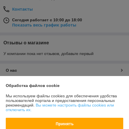
Контакты
Сегодня работает с 10:00 до 18:00
Показать весь график работы
Отзывы о магазине
У компании пока нет отзывов, добавьте первый
О нас
Контакты
Обработка файлов cookie
Мы используем файлы cookies для обеспечения удобства
Доставка и оплата
пользователей портала и предоставления персональных
рекомендаций.
Вы можете настроить файлы cookies или
отключить их.
График работы
Принять
Полная версия сайта