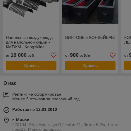
Напольные воздуховоды
ВИНТОВЫЕ КОНВЕЙЕРЫ
КО
для напольной сушки -
ЛЕ
КМГ/КМ Kongskilde
Industries A/S, Дания
16 000
980
от
руб.
от
руб./м
от
Купить
Купить
О нас
Рейтинг не сформирован
Менее 5 отзывов за последний год
Работает с 12.01.2010
г. Минск
220104, РБ, г.Минск, ул.П.Глебки,11, Литер В 2\к, 1этаж,
пом.17, Минск, Беларусь