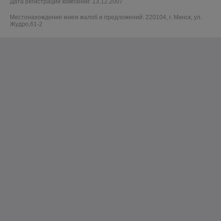
Дата регистрации компании: 13.12.2007
Местонахождение книги жалоб и предложений: 220104, г. Минск, ул.
Жудро,61-2