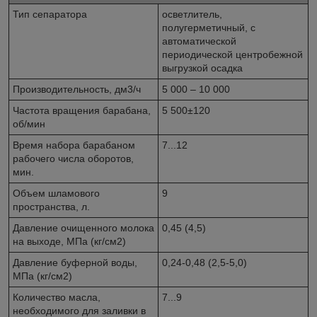
Тип сепаратора
осветлитель,
полугерметичный, с
автоматической
периодической центробежной
выгрузкой осадка
Производительность, дм
3
/ч
5 000 – 10 000
Частота вращения барабана,
5 500±120
об/мин
Время набора барабаном
7...12
рабочего числа оборотов,
мин.
Объем шламового
9
пространства, л.
Давление очищенного молока
0,45 (4,5)
на выходе, МПа (кг/см
2
)
Давление буферной воды,
0,24-0,48 (2,5-5,0)
МПа (кг/см
2
)
Количество масла,
7...9
необходимого для заливки в