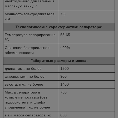
необходимого для заливки в
масляную ванну, л.
Мощность электродвигателя,
7,5
кВт
Технологические характеристики сепаратора:
Температура сепарирования,
55-65
°C
Снижение бактериальной
~90%
обсемененности
Габаритные размеры и масса:
длина, мм., не более
1200
ширина, мм., не более
900
высота, мм., не более
1400
Масса сепаратора в
750
комплекте поставки (без
гидросистемы и шкафа
управления), кг., не более
в т.ч. масса сепаратора, кг.
650