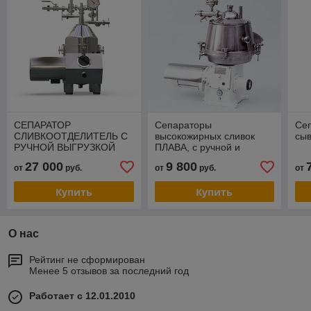
СЕПАРАТОР
Сепараторы
Сеп
СЛИВКООТДЕЛИТЕЛЬ С
высокожирных сливок
сы
РУЧНОЙ ВЫГРУЗКОЙ
ПЛАВА, с ручной и
РОТОР-ОСРП-1Н
автоматической
27 000
9 800
от
руб.
от
руб.
от
выгрузкой осадка.
Купить
Купить
О нас
Рейтинг не сформирован
Менее 5 отзывов за последний год
Работает с 12.01.2010