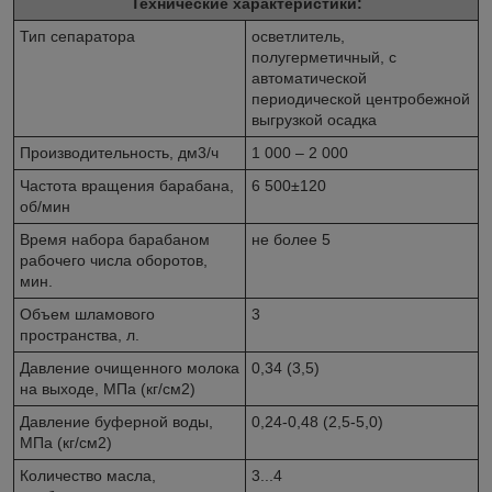
Технические характеристики:
Тип сепаратора
осветлитель,
полугерметичный, с
автоматической
периодической центробежной
выгрузкой осадка
Производительность, дм
3
/ч
1 000 – 2 000
Частота вращения барабана,
6 500±120
об/мин
Время набора барабаном
не более 5
рабочего числа оборотов,
мин.
Объем шламового
3
пространства, л.
Давление очищенного молока
0,34 (3,5)
на выходе, МПа (кг/см
2
)
Давление буферной воды,
0,24-0,48 (2,5-5,0)
МПа (кг/см
2
)
Количество масла,
3...4