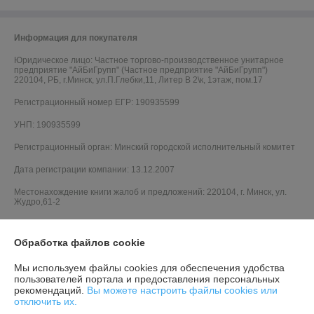
Информация для покупателя
Юридическое лицо:
Частное торгово-производственное унитарное
предприятие "АйБиГрупп" (Частное предприятие "АйБиГрупп")
220104, РБ, г.Минск, ул.П.Глебки,11, Литер В 2\к, 1этаж, пом.17
Регистрационный номер ЕГР: 190935599
УНП: 190935599
Регистрационный орган: Минский городской исполнительный комитет
Дата регистрации компании: 13.12.2007
Местонахождение книги жалоб и предложений: 220104, г. Минск, ул.
Жудро,61-2
Обработка файлов cookie
Мы используем файлы cookies для обеспечения удобства
пользователей портала и предоставления персональных
рекомендаций.
Вы можете настроить файлы cookies или
отключить их.