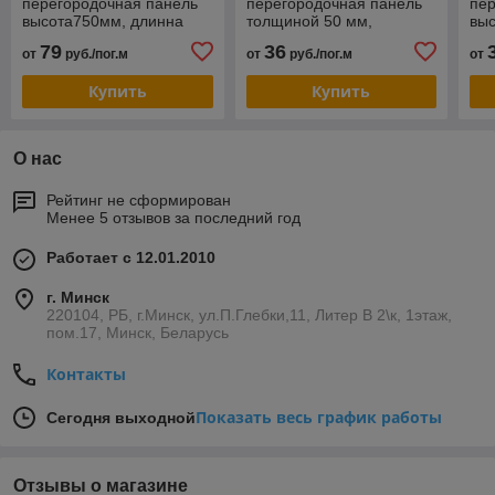
перегородочная панель
перегородочная панель
пер
высота750мм, длинна
толщиной 50 мм,
выс
6000мм.толщина 35мм.
шириной 500 мм
60
79
36
от
руб./пог.м
от
руб./пог.м
от
Купить
Купить
О нас
Рейтинг не сформирован
Менее 5 отзывов за последний год
Работает с 12.01.2010
г. Минск
220104, РБ, г.Минск, ул.П.Глебки,11, Литер В 2\к, 1этаж,
пом.17, Минск, Беларусь
Контакты
Показать весь график работы
Сегодня выходной
Отзывы о магазине