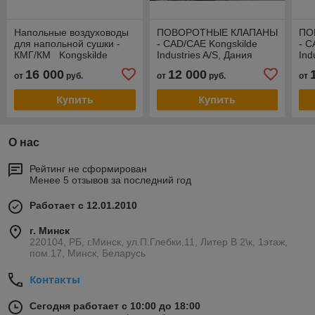
Напольные воздуховоды
ПОВОРОТНЫЕ КЛАПАНЫ
ПО
для напольной сушки -
- CAD/CAE Kongskilde
- C
КМГ/КМ Kongskilde
Industries A/S, Дания
Ind
Industries A/S, Дания
16 000
12 000
от
руб.
от
руб.
от
Купить
Купить
О нас
Рейтинг не сформирован
Менее 5 отзывов за последний год
Работает с 12.01.2010
г. Минск
220104, РБ, г.Минск, ул.П.Глебки,11, Литер В 2\к, 1этаж,
пом.17, Минск, Беларусь
Контакты
Сегодня работает с 10:00 до 18:00