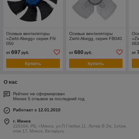
Осевые вентиляторы
Осевые вентиляторы
Ос
«Ziehl-Abegg» серия FN
Ziehl-Abegg, серия FB040
«Zi
050
06
697
680
от
руб.
от
руб.
от
Купить
Купить
О нас
Рейтинг не сформирован
Менее 5 отзывов за последний год
Работает с 12.01.2010
г. Минск
220104, РБ, г.Минск, ул.П.Глебки,11, Литер В 2\к, 1этаж,
пом.17, Минск, Беларусь