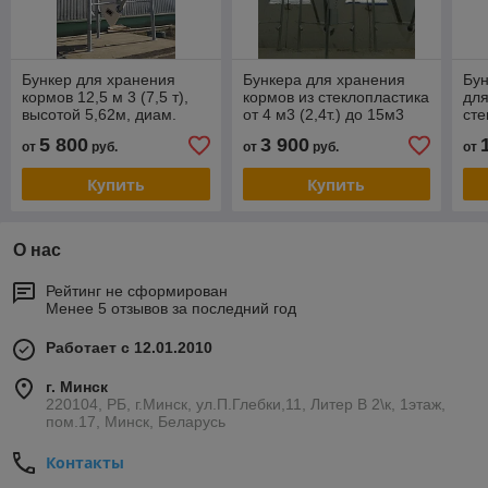
Бункер для хранения
Бункера для хранения
Бун
кормов 12,5 м 3 (7,5 т),
кормов из стеклопластика
для
высотой 5,62м, диам.
от 4 м3 (2,4т.) до 15м3
сте
2,2м
(9т)
5 800
3 900
от
руб.
от
руб.
от
Купить
Купить
О нас
Рейтинг не сформирован
Менее 5 отзывов за последний год
Работает с 12.01.2010
г. Минск
220104, РБ, г.Минск, ул.П.Глебки,11, Литер В 2\к, 1этаж,
пом.17, Минск, Беларусь
Контакты