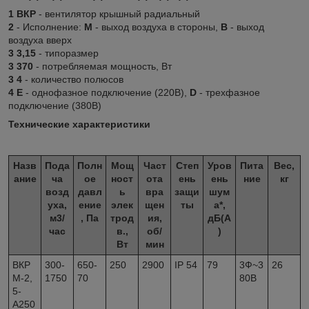
1 ВКР
- вентилятор крышный радиальный
2
- Исполнение:
М
- выход воздуха в стороны,
В
- выход
воздуха вверх
3 3,15
- типоразмер
3 370
- потребляемая мощность, Вт
3 4
- количество полюсов
4 Е
- однофазное подключение (220В),
D
- трехфазное
подключение (380В)
Технические характеристики
Назв
Пода
Полн
Мощ
Част
Степ
Уров
Пита
Вес,
ание
ча
ое
ност
ота
ень
ень
ние
кг
возд
давл
ь
вра
защи
шум
уха,
ение
элек
щен
ты
а*,
м3/
, Па
трод
ия,
дБ(А
час
в.,
об/
)
Вт
мин
ВКР
300-
650-
250
2900
IP 54
79
3Ф~3
26
М-2,
1750
70
80В
5-
А250