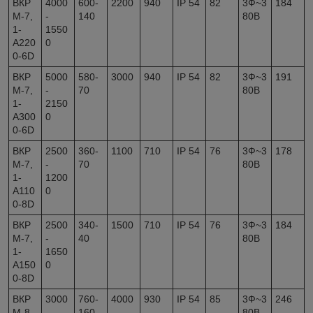
ВКР
4000
600-
2200
940
IP 54
82
3Ф~3
184
М-7,
-
140
80В
1-
1550
А220
0
0-6D
ВКР
5000
580-
3000
940
IP 54
82
3Ф~3
191
М-7,
-
70
80В
1-
2150
А300
0
0-6D
ВКР
2500
360-
1100
710
IP 54
76
3Ф~3
178
М-7,
-
70
80В
1-
1200
А110
0
0-8D
ВКР
2500
340-
1500
710
IP 54
76
3Ф~3
184
М-7,
-
40
80В
1-
1650
А150
0
0-8D
ВКР
3000
760-
4000
930
IP 54
85
3Ф~3
246
М-8,
-
160
80В