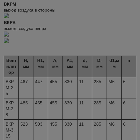
ВКРМ
выход воздуха в стороны
ВКРВ
выход воздуха вверх
Вент
Н,
Н1,
А,
А1,
d,
D,
d1,м
n
илят
мм
мм
мм
мм
мм
мм
м
ор
ВКР
467
447
455
330
11
285
М6
6
М-2,
5
ВКР
485
465
455
330
11
285
М6
6
М-2,
8
ВКР
523
503
455
330
11
285
М6
6
М-3,
15