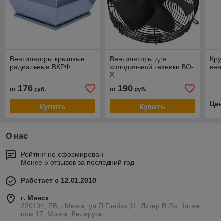
Вентиляторы крышные
Вентиляторы для
Кр
радиальные ВКРФ
холодильной техники ВО-
вен
Х
176
190
от
руб.
от
руб.
Це
Купить
Купить
О нас
Рейтинг не сформирован
Менее 5 отзывов за последний год
Работает с 12.01.2010
г. Минск
220104, РБ, г.Минск, ул.П.Глебки,11, Литер В 2\к, 1этаж,
пом.17, Минск, Беларусь