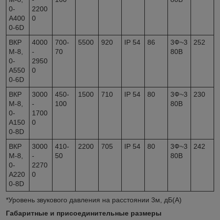
0-
2200
А400
0
0-6D
ВКР
4000
700-
5500
920
IP 54
86
3Ф~3
252
М-8,
-
70
80В
0-
2950
А550
0
0-6D
ВКР
3000
450-
1500
710
IP 54
80
3Ф~3
230
М-8,
-
100
80В
0-
1700
А150
0
0-8D
ВКР
3000
410-
2200
705
IP 54
80
3Ф~3
242
М-8,
-
50
80В
0-
2270
А220
0
0-8D
*Уровень звукового давления на расстоянии 3м, дБ(А)
Габаритные и присоединительные размеры