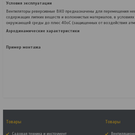
Условия эксплуатации
Вентиляторы реверсивные ВКО предназначены для перемещения нев
содержащих липких веществ и волокнистых материалов, в условиях
окружающей среды до плюс 40оС (защищенных от воздействия атм
Аэродинамические характеристики
Пример монтажа
Товары
Товары
Садовая техника и инструмент
Вентиляцион