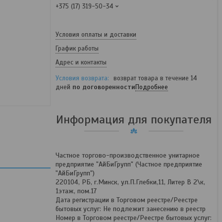
+375 (17) 319-50-34
Условия оплаты и доставки
График работы
Адрес и контакты
возврат товара в течение 14
дней
по договоренности
Подробнее
Информация для покупателя
Частное торгово-производственное унитарное
предприятие "АйБиГрупп" (Частное предприятие
"АйБиГрупп")
220104, РБ, г.Минск, ул.П.Глебки,11, Литер В 2\к,
1этаж, пом.17
Дата регистрации в Торговом реестре/Реестре
бытовых услуг: Не подлежит занесению в реестр
Номер в Торговом реестре/Реестре бытовых услуг: