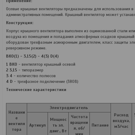
Применение:
Осевые крышные вентиляторы предназначены для использования в с
административных помещений. Крышный вентилятор может устанавли
Конструкция:
Корпус крышного вентилятора выполнен из оцинкованной стали ил
воздуха из помещения и попадания атмосферных осадков крышный
оборудован трехфазным асинхронным двигателем, класс защиты эле
реверсивном режиме.
ВКО(1) - 3,15(2) - 4(3) D(4)
1 ВКО
- вентилятор крышный осевой
2 3,15
- типоразмер
3 4
- количество полюсов
4 D
- трехфазное подключение (380В)
Технические характеристики
Электродвигатель
Названи
Расход
Частота
е
Мощнос
воздуха,
вращени
вентиля
Артикул
ть эл.
Питание
м3/час
я, об/
тора
двиг., Вт
мин