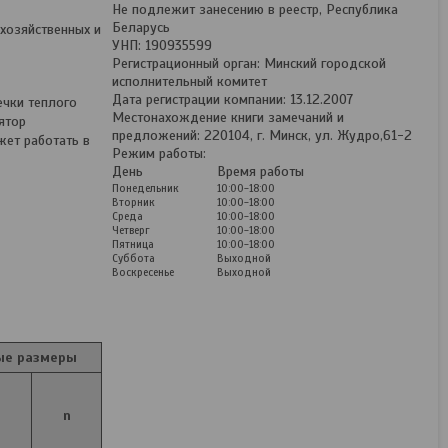
Не подлежит занесению в реестр, Республика
Беларусь
хозяйственных и
УНП: 190935599
Регистрационный орган: Минский городской
исполнительный комитет
Дата регистрации компании: 13.12.2007
ечки теплого
Местонахождение книги замечаний и
ятор
предложений: 220104, г. Минск, ул. Жудро,61-2
жет работать в
Режим работы:
День
Время работы
Понедельник
10:00-18:00
Вторник
10:00-18:00
Среда
10:00-18:00
Четверг
10:00-18:00
Пятница
10:00-18:00
Суббота
Выходной
Воскресенье
Выходной
ые размеры
Крышные вентиляторы
ВКО
d
n