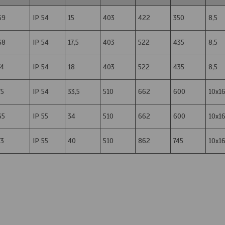
69
IP 54
15
403
422
350
8,5
68
IP 54
17,5
403
522
435
8,5
74
IP 54
18
403
522
435
8,5
75
IP 54
33,5
510
662
600
10х1
65
IP 55
34
510
662
600
10х1
73
IP 55
40
510
862
745
10х1