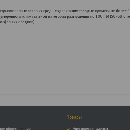
зрывоопасных газовых сред , содержащих твердые примеси не более 1
 умеренного климата 2-ой категории размещения по ГОСТ 14150-69 с т
осферных осадков).
Товары
ное оборудование
Электроинструменты