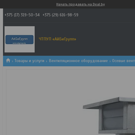
Начать продавать на Deal.by
+375 (17) 319-50-34
+375 (29) 616-98-59
ЧТПУП «АйБиГрупп»
Товары и услуги
Вентиляционное оборудование
Осевые вен