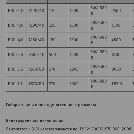
3Ф/~380
ВКО-3,15
А120/4D
120
1500
2500
В
3Ф/~380
ВКО-4,0
R190/4D
190
1500
3500
В
3Ф/~380
ВКО-4,0
A180/4D
180
1500
4500
В
3Ф/~380
ВКО-5,6
R500/4D
500
1500
8700
В
3Ф/~380
ВКО-5,6
A370/6D
370
1000
8000
В
3Ф/~380
ВКО-7,1
A370/6D
370
1000
11500
В
Габаритные и присоединительные размеры
Конструктивное исполнение
Вентиляторы ВКО изготавливаются по: ТУ BY 200061970.008-2008