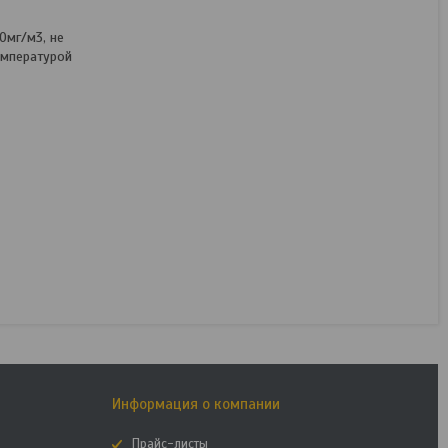
0мг/м3, не
емпературой
Информация о компании
Прайс-листы