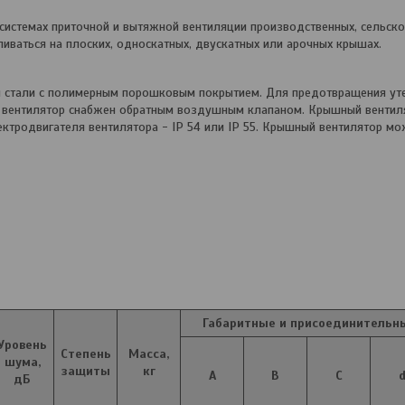
истемах приточной и вытяжной вентиляции производственных, сельско
ваться на плоских, односкатных, двускатных или арочных крышах.
и стали с полимерным порошковым покрытием. Для предотвращения ут
 вентилятор снабжен обратным воздушным клапаном. Крышный вентил
ктродвигателя вентилятора - IP 54 или IP 55. Крышный вентилятор мо
Габаритные и присоединительн
Уровень
Степень
Масса,
шума,
защиты
кг
А
В
C
дБ