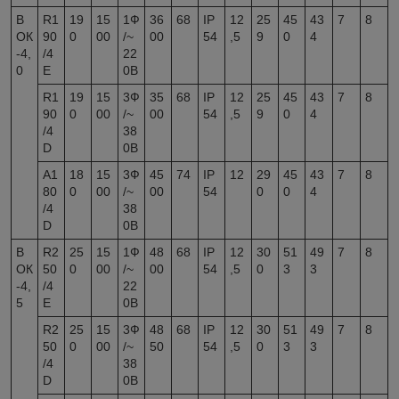
В
R1
19
15
1Ф
36
68
IP
12
25
45
43
7
8
ОК
90
0
00
/~
00
54
,5
9
0
4
-4,
/4
22
0
E
0В
R1
19
15
3Ф
35
68
IP
12
25
45
43
7
8
90
0
00
/~
00
54
,5
9
0
4
/4
38
D
0В
A1
18
15
3Ф
45
74
IP
12
29
45
43
7
8
80
0
00
/~
00
54
0
0
4
/4
38
D
0В
В
R2
25
15
1Ф
48
68
IP
12
30
51
49
7
8
ОК
50
0
00
/~
00
54
,5
0
3
3
-4,
/4
22
5
E
0В
R2
25
15
3Ф
48
68
IP
12
30
51
49
7
8
50
0
00
/~
50
54
,5
0
3
3
/4
38
D
0В