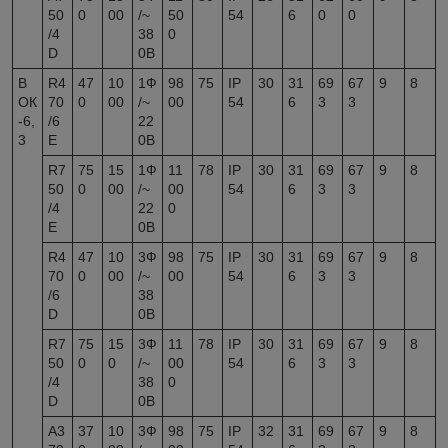
50
0
00
/~
50
54
6
0
0
/4
38
0
D
0В
В
R4
47
10
1Ф
98
75
IP
30
31
69
67
9
8
ОК
70
0
00
/~
00
54
6
3
3
-6,
/6
22
3
E
0В
R7
75
15
1Ф
11
78
IP
30
31
69
67
9
8
50
0
00
/~
00
54
6
3
3
/4
22
0
E
0В
R4
47
10
3Ф
98
75
IP
30
31
69
67
9
8
70
0
00
/~
00
54
6
3
3
/6
38
D
0В
R7
75
15
3Ф
11
78
IP
30
31
69
67
9
8
50
0
0
/~
00
54
6
3
3
/4
38
0
D
0В
A3
37
10
3Ф
98
75
IP
32
31
69
67
9
8