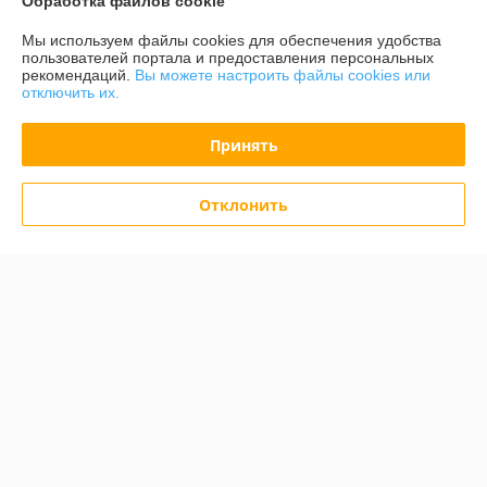
Обработка файлов cookie
Контакты
Мы используем файлы cookies для обеспечения удобства
пользователей портала и предоставления персональных
рекомендаций.
Вы можете настроить файлы cookies или
Сегодня работает с 10:00 до 18:00
отключить их.
Показать весь график работы
Принять
Отзывы о магазине
Отклонить
У компании пока нет отзывов, добавьте первый
О нас
Контакты
Доставка и оплата
График работы
Полная версия сайта