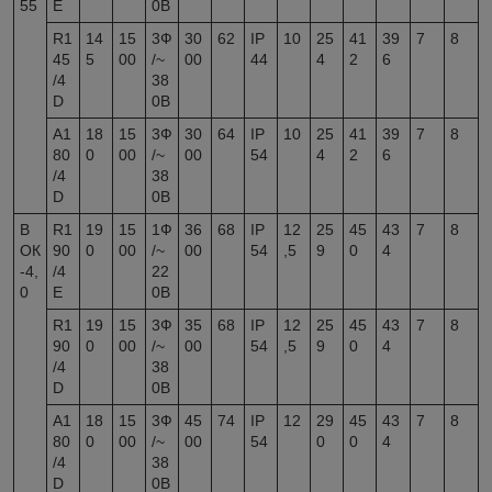
55
E
0В
R1
14
15
3Ф
30
62
IP
10
25
41
39
7
8
45
5
00
/~
00
44
4
2
6
/4
38
D
0В
A1
18
15
3Ф
30
64
IP
10
25
41
39
7
8
80
0
00
/~
00
54
4
2
6
/4
38
D
0В
В
R1
19
15
1Ф
36
68
IP
12
25
45
43
7
8
ОК
90
0
00
/~
00
54
,5
9
0
4
-4,
/4
22
0
E
0В
R1
19
15
3Ф
35
68
IP
12
25
45
43
7
8
90
0
00
/~
00
54
,5
9
0
4
/4
38
D
0В
A1
18
15
3Ф
45
74
IP
12
29
45
43
7
8
80
0
00
/~
00
54
0
0
4
/4
38
D
0В