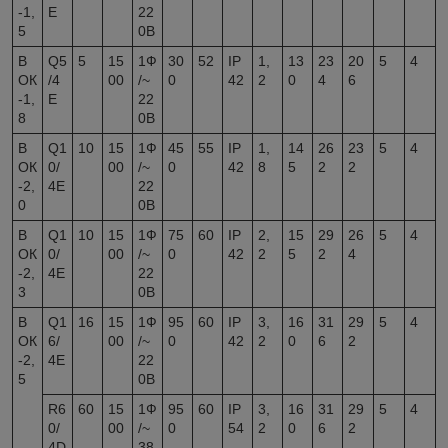
-1,
E
22
5
0В
В
Q5
5
15
1Ф
30
52
IP
1,
13
23
20
5
4
ОК
/4
00
/~
0
42
2
0
4
6
-1,
E
22
8
0В
В
Q1
10
15
1Ф
45
55
IP
1,
14
26
23
5
4
ОК
0/
00
/~
0
42
8
5
2
2
-2,
4E
22
0
0В
В
Q1
10
15
1Ф
75
60
IP
2,
15
29
26
5
4
ОК
0/
00
/~
0
42
2
5
2
4
-2,
4E
22
3
0В
В
Q1
16
15
1Ф
95
60
IP
3,
16
31
29
5
4
ОК
6/
00
/~
0
42
2
0
6
2
-2,
4E
22
5
0В
R6
60
15
1Ф
95
60
IP
3,
16
31
29
5
4
0/
00
/~
0
54
2
0
6
2
4D
38