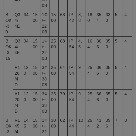
0В
В
Q3
34
15
1Ф
15
68
IP
3,
16
35
33
5
4
ОК
4/
00
/~
00
42
8
0
4
0
-3,
4E
22
0
0В
В
Q3
34
15
1Ф
25
68
IP
4,
16
36
35
5
4
ОК
4/
00
/~
00
54
5
4
6
0
-3,
4E
22
15
0В
R1
12
15
3Ф
25
64
IP
9
25
36
35
5
4
20
0
00
/~
00
54
4
6
0
/4
38
D
0В
А1
12
15
3Ф
25
79
IP
9
25
36
35
5
4
20
0
00
/~
00
54
4
6
0
/4
38
D
0В
В
R1
14
15
1Ф
30
62
IP
10
25
41
39
7
8
ОК
45
5
00
/~
00
44
4
2
6
-3,
/4
22