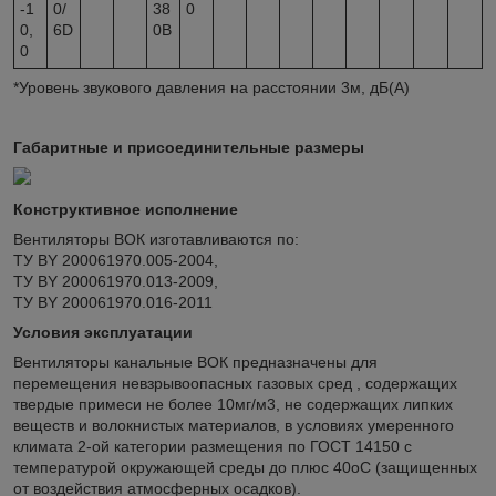
-1
0/
38
0
0,
6D
0В
0
*Уровень звукового давления на расстоянии 3м, дБ(А)
Габаритные и присоединительные размеры
Конструктивное исполнение
Вентиляторы ВОК изготавливаются по:
ТУ BY 200061970.005-2004,
TУ BY 200061970.013-2009,
ТУ BY 200061970.016-2011
Условия эксплуатации
Вентиляторы канальные ВОК предназначены для
перемещения невзрывоопасных газовых сред , содержащих
твердые примеси не более 10мг/м3, не содержащих липких
веществ и волокнистых материалов, в условиях умеренного
климата 2-ой категории размещения по ГОСТ 14150 с
температурой окружающей среды до плюс 40оС (защищенных
от воздействия атмосферных осадков).