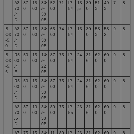
A3
37
15
3Ф
52
71
IP
13
30
51
49
7
8
70
0
00
/~
00
54
,5
0
3
3
/4
38
D
0В
В
А3
37
15
3Ф
65
74
IP
16
30
55
53
9
8
ОК
70
0
00
/~
00
54
0
3
2
-5,
/4
38
0
D
0В
В
R5
50
15
1Ф
87
75
IP
24
31
62
60
9
8
ОК
00
0
00
/~
00
54
6
0
0
-5,
/4
22
6
E
0В
R5
50
15
3Ф
87
75
IP
24
31
62
60
9
8
00
0
00
/~
00
54
6
0
0
/4
38
D
0В
A3
37
10
3Ф
80
75
IP
26
31
62
60
9
8
70
0
00
/~
00
55
6
0
0
/6
38
D
0В
A7
75
15
3Ф
11
80
IP
26
31
62
60
9
8