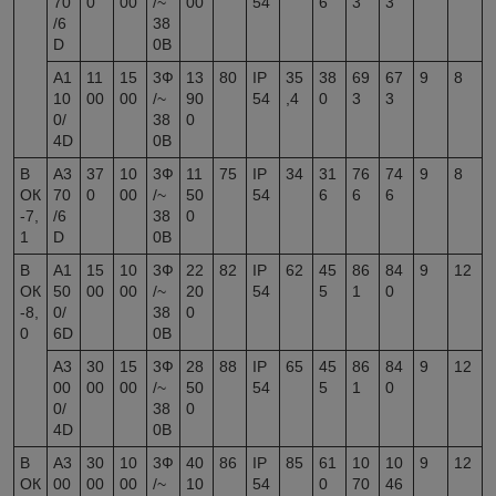
70
0
00
/~
00
54
6
3
3
/6
38
D
0В
A1
11
15
3Ф
13
80
IP
35
38
69
67
9
8
10
00
00
/~
90
54
,4
0
3
3
0/
38
0
4D
0В
В
A3
37
10
3Ф
11
75
IP
34
31
76
74
9
8
ОК
70
0
00
/~
50
54
6
6
6
-7,
/6
38
0
1
D
0В
В
A1
15
10
3Ф
22
82
IP
62
45
86
84
9
12
ОК
50
00
00
/~
20
54
5
1
0
-8,
0/
38
0
0
6D
0В
A3
30
15
3Ф
28
88
IP
65
45
86
84
9
12
00
00
00
/~
50
54
5
1
0
0/
38
0
4D
0В
В
A3
30
10
3Ф
40
86
IP
85
61
10
10
9
12
ОК
00
00
00
/~
10
54
0
70
46