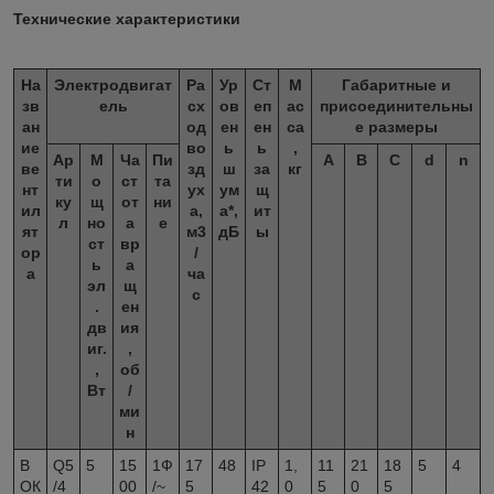
Технические характеристики
На
Электродвигат
Ра
Ур
Ст
М
Габаритные и
зв
ель
сх
ов
еп
ас
присоединительны
ан
од
ен
ен
са
е размеры
ие
во
ь
ь
,
Ар
М
Ча
Пи
А
B
C
d
n
ве
зд
ш
за
кг
ти
о
ст
та
нт
ух
ум
щ
ку
щ
от
ни
ил
а,
а*,
ит
л
но
а
е
ят
м3
дБ
ы
ст
вр
ор
/
ь
а
а
ча
эл
щ
с
.
ен
дв
ия
иг.
,
,
об
Вт
/
ми
н
В
Q5
5
15
1Ф
17
48
IP
1,
11
21
18
5
4
ОК
/4
00
/~
5
42
0
5
0
5