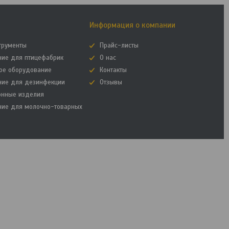
Информация о компании
трументы
Прайс-листы
ние для птицефабрик
О нас
ое оборудование
Контакты
ние для дезинфекции
Отзывы
онные изделия
ние для молочно-товарных