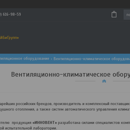
9) 616-98-59
йБиГрупп»
тиляционное оборудование
Вентиляционно-климатическое оборудова
Вентиляционно-климатическое обор
2
1
рейших российских брендов, производитель и комплексный поставщик
ушного отопления, а также систем автоматического управления клима
бителю продукция
«ИННОВЕНТ»
разработана силами специалистов компа
й испытательной лаборатории.