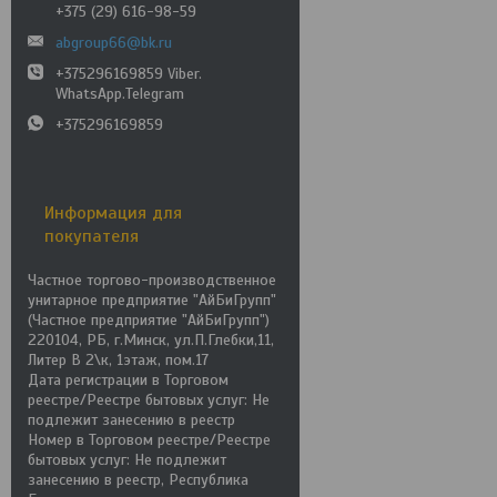
+375 (29) 616-98-59
abgroup66@bk.ru
+375296169859 Viber.
WhatsApp.Telegram
+375296169859
Информация для
покупателя
Частное торгово-производственное
унитарное предприятие "АйБиГрупп"
(Частное предприятие "АйБиГрупп")
220104, РБ, г.Минск, ул.П.Глебки,11,
Литер В 2\к, 1этаж, пом.17
Дата регистрации в Торговом
реестре/Реестре бытовых услуг: Не
подлежит занесению в реестр
Номер в Торговом реестре/Реестре
бытовых услуг: Не подлежит
занесению в реестр, Республика