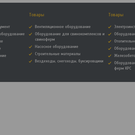
Товары
Товары
румент
Вентиляционное оборудование
Электроинс
зоборудование
Оборудование для свинокомплексов и
Оборудова
свиноферм
ке
Отопительн
Насосное оборудование
е
Оборудова
Строительные материалы
ание
Железобет
Вездеходы, снегоходы, буксировщики
Оборудова
ферм КРС