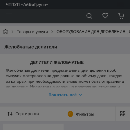
ЧТПУП «АйБиГрупп»
Товары и услуги
ОБОРУДОВАНИЕ ДЛЯ ДРОБЛЕНИЯ , 
Желобчатые делители
ДЕЛИТЕЛИ ЖЕЛОБЧАТЫЕ
Желобчатые делители предназначены для деления проб
сыпучих материалов на две равные по объему доли, каждая
из которых при необходимости вновь может быть отправлена
на деление. Несмотря на довольно простую конструкцию и
отсутствие подвижных элементов, желобчатый делитель
Показать всё
проб сыпучих материалов обеспечивает высокую точность
деления и является незаменимым лабораторным
оборудованием в металлургической, горнодобывающей,
Сортировка
0
Фильтры
строительной и многих других отраслях. Делители проб ДП
5, ДП 10, ДП 15, ДП 20, ДП 25, ДП 37,5 и ДП 50 отличаются
АКТОФУГИ.
друг от друга шириной желобков, объемом