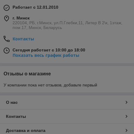
ния,
Работает с 12.01.2010
мм,
не
г. Минск
боле
220104, РБ, г.Минск, ул.П.Глебки,11, Литер В 2\к, 1этаж,
е
пом.17, Минск, Беларусь
Технические
Контакты
параметры
Шири
5
10
15
20
25
37,5
50
Сегодня работает с 10:00 до 18:00
на
Показать весь график работы
жело
бков,
мм
Отзывы о магазине
Колич
20
16
20
14
10
У компании пока нет отзывов, добавьте первый
ество
жело
бков,
О нас
шт.
Полн
0,77/
1,2/
4,8/
9,6/
17,5/12,5
Контакты
ый/
0,5
0,78
3,1
6,3
полез
ный
Доставка и оплата