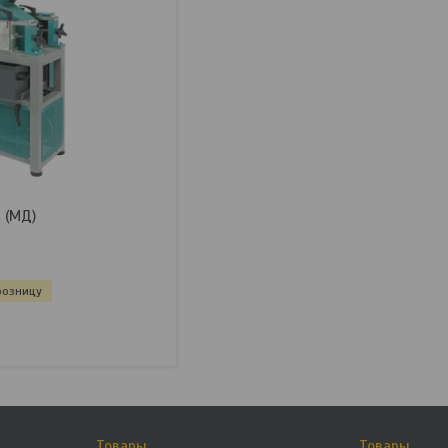
 (МД)
розницу
Товары
Товары