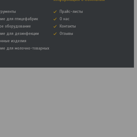
трументы
Прайс-листы
ние для птицефабрик
О нас
ое оборудование
Контакты
ние для дезинфекции
Отзывы
онные изделия
ние для молочно-товарных