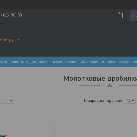
9) 616-98-59
йБиГрупп»
рудование для дробления , измельчения , истирания, деления и сокра
Молотковые дробилки