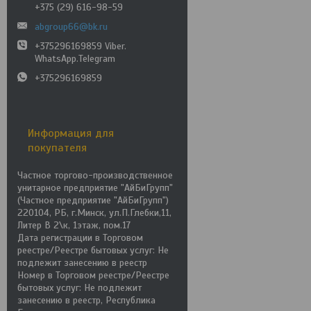
+375 (29) 616-98-59
abgroup66@bk.ru
+375296169859 Viber.
WhatsApp.Telegram
+375296169859
Информация для
покупателя
Частное торгово-производственное
унитарное предприятие "АйБиГрупп"
(Частное предприятие "АйБиГрупп")
220104, РБ, г.Минск, ул.П.Глебки,11,
Литер В 2\к, 1этаж, пом.17
Дата регистрации в Торговом
реестре/Реестре бытовых услуг: Не
подлежит занесению в реестр
Номер в Торговом реестре/Реестре
бытовых услуг: Не подлежит
занесению в реестр, Республика