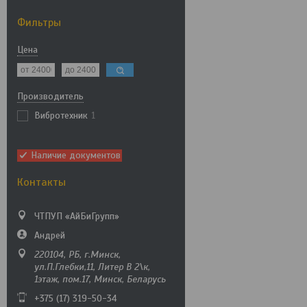
Фильтры
Цена
Производитель
Вибротехник
1
Наличие документов
Контакты
ЧТПУП «АйБиГрупп»
Андрей
220104, РБ, г.Минск,
ул.П.Глебки,11, Литер В 2\к,
1этаж, пом.17, Минск, Беларусь
+375 (17) 319-50-34