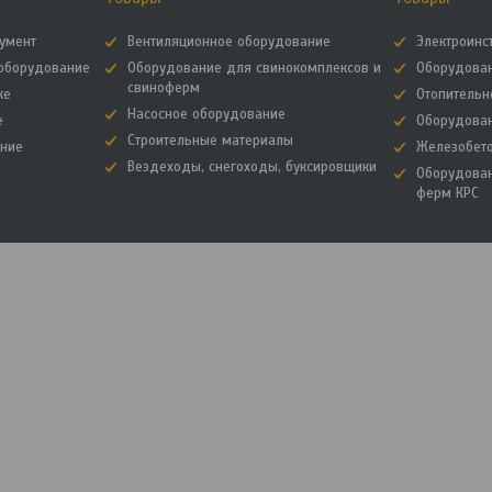
румент
Вентиляционное оборудование
Электроинс
зоборудование
Оборудование для свинокомплексов и
Оборудова
свиноферм
ке
Отопительн
Насосное оборудование
е
Оборудова
Строительные материалы
ание
Железобет
Вездеходы, снегоходы, буксировщики
Оборудова
ферм КРС