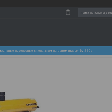
изельные переносные с непрямым нагревом master bv 290e