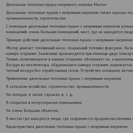
Дизельная тепловая пушка непрямого нагрева Master
Дизельные тепловые пушки с непрямым нагревом также хорошо под
промышленности, строительстве.
С помощью дизельных тепловых пушек с непрямым нагревом успешно
помещений, очень больших помещений, мест, где не находятся люди
Принцип действия дизельных тепловых пушек с непрямым нагревом:
Мотор двигает топливный насос, подающий топливо форсунке. На в
камере сгорания. Зажигание производится при помощи двух электр
Пламя, появляющееся в камере сгорания, обогревает ее, а выхлопн
Воздух из вентилятора, обдувающего камеру сгорания, нагревается,
теплый воздух без отработанных газов. Устройство оснащено автом
Применение дизельных тепловых пушек с непрямым нагревом:
В сельском хозяйстве, строительстве, промышленности;
На складах, в залах, гаражах, и. т. д;
В открытых и полуоткрытых помещениях;
На очень больших объектах;
В местах где находятся люди, где сохраняются продовольственные п
Характеристика дизельных тепловых пушек с непрямым нагревом: