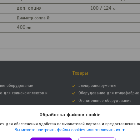
доп. опция
100 / 124
кг
Диаметр сопла Ø:
400
мм
Товары
ное оборудование
Электроинструменты
е для свинокомплексов и
Оборудование для птицефабрик
Отопительное оборудование
орудование
Оборудование для дезинфекции
е материалы
Обработка файлов cookie
Железобетонные изделия
снегоходы, буксировщики
Оборудование для молочно-тов
es для обеспечения удобства пользователей портала и предоставления 
Вы можете настроить файлы cookies или отключить их.