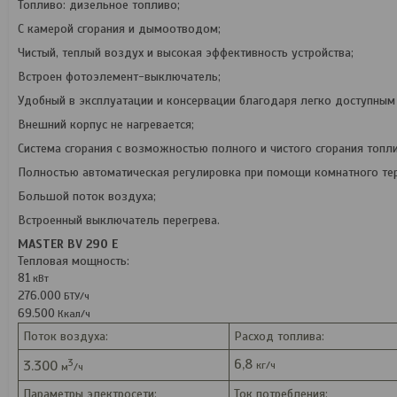
Топливо: дизельное топливо;
С камерой сгорания и дымоотводом;
Чистый, теплый воздух и высокая эффективность устройства;
Встроен фотоэлемент-выключатель;
Удобный в эксплуатации и консервации благодаря легко доступным 
Внешний корпус не нагревается;
Система сгорания с возможностью полного и чистого сгорания топли
Полностью автоматическая регулировка при помощи комнатного тер
Большой поток воздуха;
Встроенный выключатель перегрева.
MASTER BV 290 E
Тепловая мощность:
81
кВт
276.000
БТУ/ч
69.500
Ккал/ч
Поток воздуха:
Расход топлива:
6,8
3
3.300
кг/ч
м
/ч
Параметры электросети:
Ток потребления: