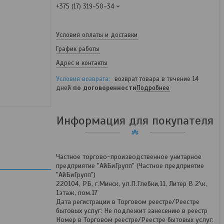
+375 (17) 319-50-34
Условия оплаты и доставки
График работы
Адрес и контакты
возврат товара в течение 14
дней
по договоренности
Подробнее
Информация для покупателя
Частное торгово-производственное унитарное
предприятие "АйБиГрупп" (Частное предприятие
"АйБиГрупп")
220104, РБ, г.Минск, ул.П.Глебки,11, Литер В 2\к,
1этаж, пом.17
Дата регистрации в Торговом реестре/Реестре
бытовых услуг: Не подлежит занесению в реестр
Номер в Торговом реестре/Реестре бытовых услуг: