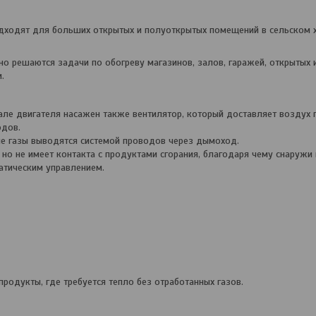
ходят для больших открытых и полуоткрытых помещений в сельском х
 решаются задачи по обогреву магазинов, залов, гаражей, открытых 
.
але двигателя насажен также вентилятор, который доставляет воздух 
одов.
ые газы выводятся системой проводов через дымоход.
 но не имеет контакта с продуктами сгорания, благодаря чему снаружи
атическим управлением.
родукты, где требуется тепло без отработанных газов.