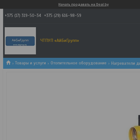
Начать продавать на Deal.by
+375 (17) 319-50-34
+375 (29) 616-98-59
ЧТПУП «АйБиГрупп»
Товары и услуги
Отопительное оборудование
Нагреватели д