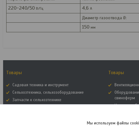
220-240/50
4,6
В/Гц
A
Диаметр газоотвода Ø:
150
мм
Товары
Товары
Садовая техника и инструмент
Вентиляцион
Сельхозтехника, сельхозоборудование
Оборудовани
свиноферм
Запчасти к сельхозтехнике
Насосное об
Складское оборудование
Строительны
Строительное оборудование
Вездеходы, 
Мы используем файлы cooki