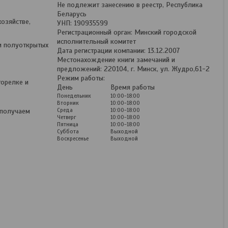
Не подлежит занесению в реестр, Республика
Беларусь
озяйстве,
УНП: 190935599
Регистрационный орган: Минский городской
исполнительный комитет
и полуоткрытых
Дата регистрации компании: 13.12.2007
Местонахождение книги замечаний и
предложений: 220104, г. Минск, ул. Жудро,61-2
Режим работы:
горелке и
День
Время работы
Понедельник
10:00-18:00
Вторник
10:00-18:00
Среда
10:00-18:00
 получаем
Четверг
10:00-18:00
Пятница
10:00-18:00
Суббота
Выходной
Воскресенье
Выходной
Нагреватели дизельные
переносные с непрямым
нагревом MASTER BV
290E