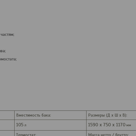
частям;
ва;
мостата;
Вместимость бака:
Размеры (Д х Ш х В):
105
1590 x 750 x 1170
л
мм
Tермостат:
Масса нетто / брутто: