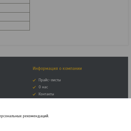
Информация о компании
Прайс-листы
О нас
Контакты
Отзывы
арных ферм КРС
персональных рекомендаций.